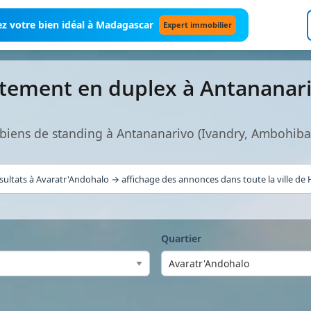
z votre bien idéal à Madagascar
Expert immobilier
tement en duplex à Antananar
biens de standing à Antananarivo (Ivandry, Ambohiba
sultats à Avaratr'Andohalo → affichage des annonces dans toute la ville de H
Quartier