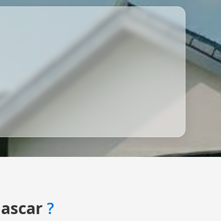
ascar
?