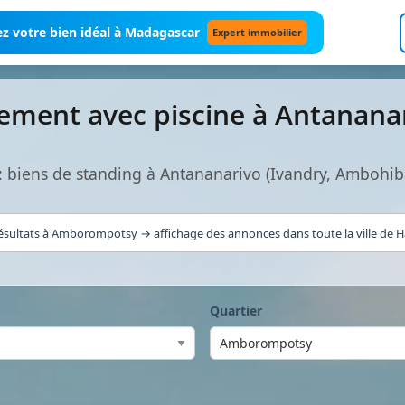
z votre bien idéal à Madagascar
Expert immobilier
ement avec piscine à Antanana
: biens de standing à Antananarivo (Ivandry, Ambohib
ésultats à Amborompotsy → affichage des annonces dans toute la ville de Ha
Quartier