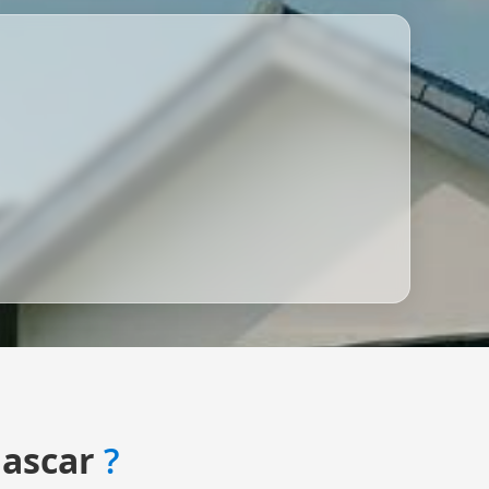
ascar
?