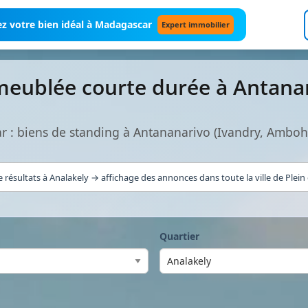
z votre bien idéal à Madagascar
Expert immobilier
 meublée courte durée à Antan
r : biens de standing à Antananarivo (Ivandry, Ambo
 résultats à Analakely → affichage des annonces dans toute la ville de Plein
Quartier