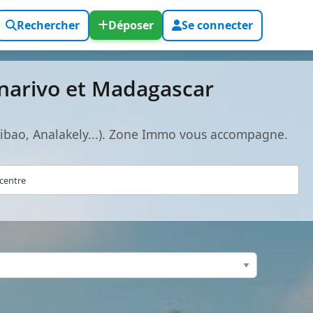
Rechercher
Déposer
Se connecter
anarivo et Madagascar
hibao, Analakely...). Zone Immo vous accompagne.
 centre