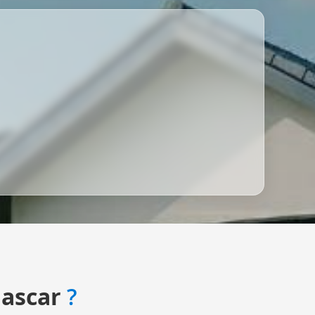
ascar
?