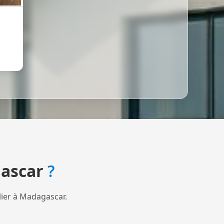
ascar
?
lier à Madagascar.