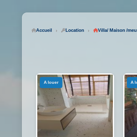
Accueil
Location
Villa/ Maison /me
a louer
a 