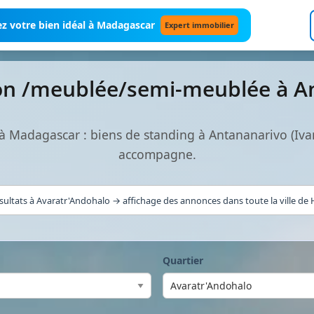
z votre bien idéal à Madagascar
Expert immobilier
son /meublée/semi-meublée à A
à Madagascar : biens de standing à Antananarivo (Iva
accompagne.
sultats à Avaratr'Andohalo → affichage des annonces dans toute la ville de H
Quartier