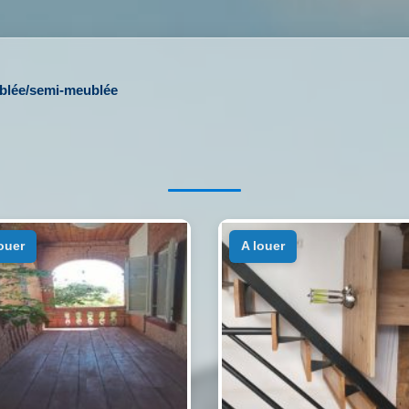
ublée/semi-meublée
louer
a louer