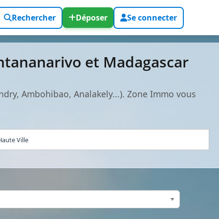
Rechercher
Déposer
Se connecter
ntananarivo et Madagascar
ndry, Ambohibao, Analakely...). Zone Immo vous
aute Ville