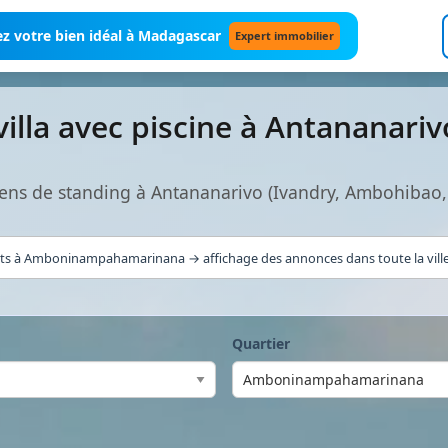
z votre bien idéal à Madagascar
Expert immobilier
villa avec piscine à Antananari
 biens de standing à Antananarivo (Ivandry, Ambohibao
ats à Amboninampahamarinana → affichage des annonces dans toute la ville 
Quartier