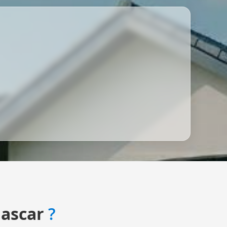
ascar
?