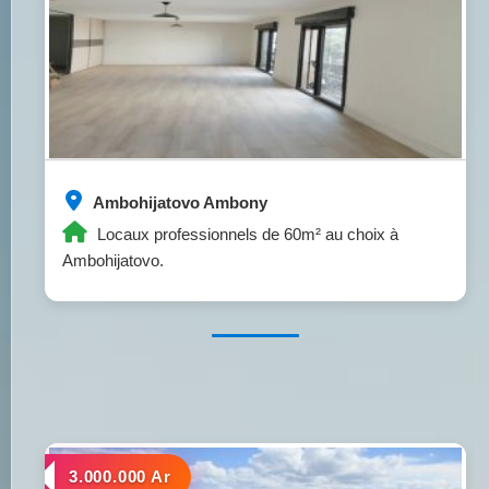
Ambohijatovo Ambony
Locaux professionnels de 60m² au choix à
Ambohijatovo.
a louer
3.000.000 Ar