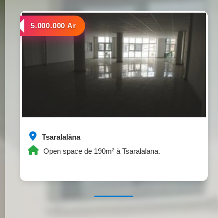
a louer
5.000.000 Ar
Tsaralalàna
Open space de 190m² à Tsaralalana.