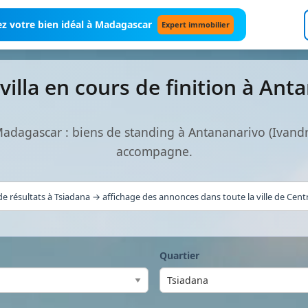
z votre bien idéal à Madagascar
Expert immobilier
illa en cours de finition à An
 Madagascar : biens de standing à Antananarivo (Ivan
accompagne.
e résultats à Tsiadana → affichage des annonces dans toute la ville de Cent
Quartier