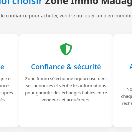
oi choisir
Zone Immo Madag
de confiance pour acheter, vendre ou louer un bien immobi
le
Confiance & sécurité
gne et
Zone Immo sélectionne rigoureusement
onces
ses annonces et vérifie les informations
No
 auprès
pour garantir des échanges fiables entre
chaqu
iés.
vendeurs et acquéreurs.
reche