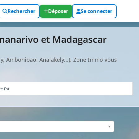
Rechercher
Déposer
Se connecter
tananarivo et Madagascar
dry, Ambohibao, Analakely...). Zone Immo vous
re-Est