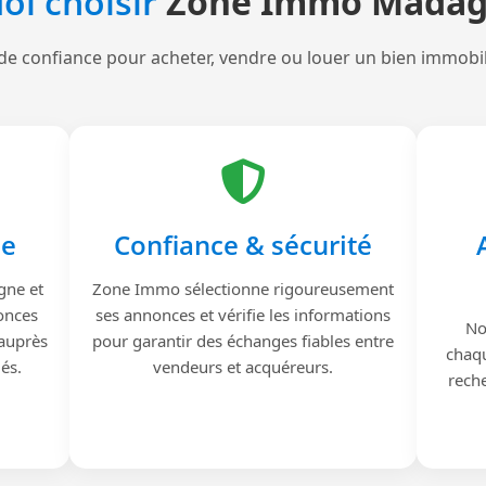
oi choisir
Zone Immo Madag
de confiance pour acheter, vendre ou louer un bien immobi
le
Confiance & sécurité
gne et
Zone Immo sélectionne rigoureusement
onces
ses annonces et vérifie les informations
No
 auprès
pour garantir des échanges fiables entre
chaqu
iés.
vendeurs et acquéreurs.
reche