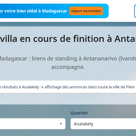
z votre bien idéal à Madagascar
Expert immobilier
illa en cours de finition à An
 Madagascar : biens de standing à Antananarivo (Ivan
accompagne.
 résultats à Analakely → affichage des annonces dans toute la ville de Plein
Quartier