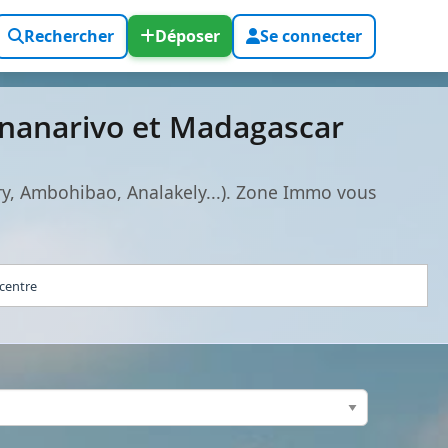
Rechercher
Déposer
Se connecter
tananarivo et Madagascar
dry, Ambohibao, Analakely...). Zone Immo vous
 centre