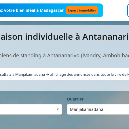
z votre bien idéal à Madagascar
Expert immobilier
aison individuelle à Antananar
 biens de standing à Antananarivo (Ivandry, Ambohiba
sultats à Manjakamiadana → affichage des annonces dans toute la ville de H
Quartier