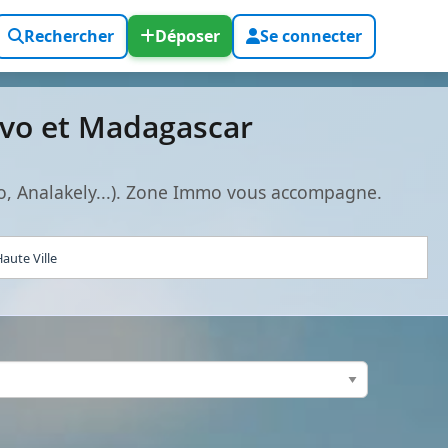
Rechercher
Déposer
Se connecter
ivo et Madagascar
o, Analakely...). Zone Immo vous accompagne.
aute Ville