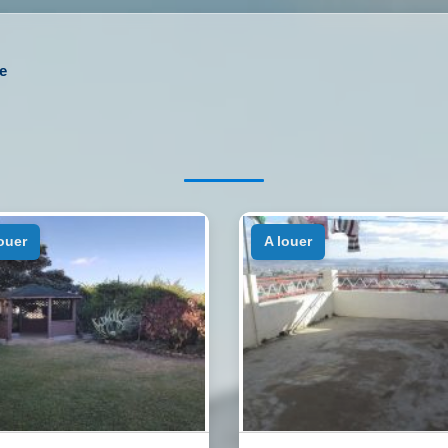
e
louer
a louer