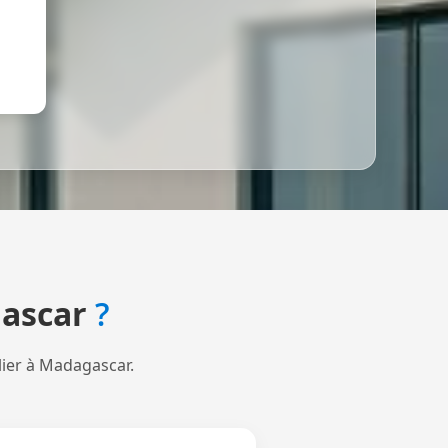
ascar
?
lier à Madagascar.