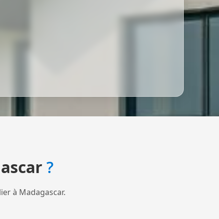
ascar
?
lier à Madagascar.