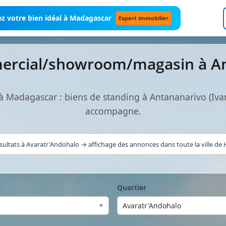
z votre bien idéal à Madagascar
Expert immobilier
mercial/showroom/magasin à A
Madagascar : biens de standing à Antananarivo (Iva
accompagne.
sultats à Avaratr'Andohalo → affichage des annonces dans toute la ville de H
Quartier