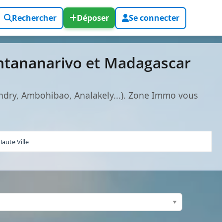
Rechercher
Déposer
Se connecter
ntananarivo et Madagascar
ndry, Ambohibao, Analakely...). Zone Immo vous
aute Ville