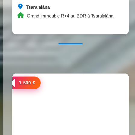
Tsaralalàna
Grand immeuble R+4 au BDR à Tsaralalàna.
a louer
1.500 €