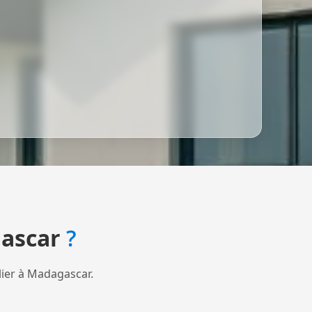
ascar
?
lier à Madagascar.