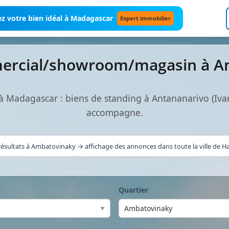
z votre bien idéal à Madagascar
Expert immobilier
mercial/showroom/magasin à A
Madagascar : biens de standing à Antananarivo (Iva
accompagne.
ésultats à Ambatovinaky → affichage des annonces dans toute la ville de Ha
Quartier