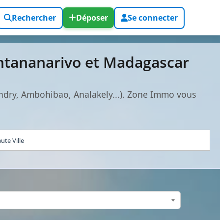
Rechercher
Déposer
Se connecter
ntananarivo et Madagascar
ndry, Ambohibao, Analakely...). Zone Immo vous
ute Ville