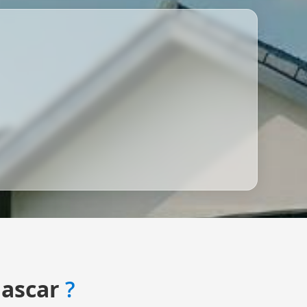
ascar
?