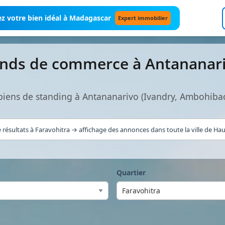
z votre bien idéal à Madagascar
Expert immobilier
onds de commerce à Antananar
iens de standing à Antananarivo (Ivandry, Ambohiba
 résultats à Faravohitra → affichage des annonces dans toute la ville de Haut
Quartier