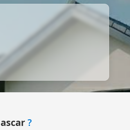
ascar
?