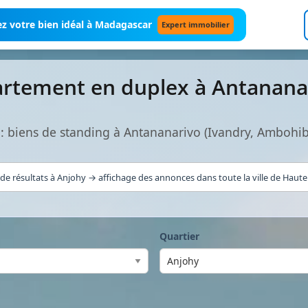
z votre bien idéal à Madagascar
Expert immobilier
artement en duplex à Antanana
 biens de standing à Antananarivo (Ivandry, Ambohi
de résultats à Anjohy → affichage des annonces dans toute la ville de Haute 
Quartier