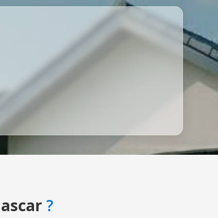
ascar
?