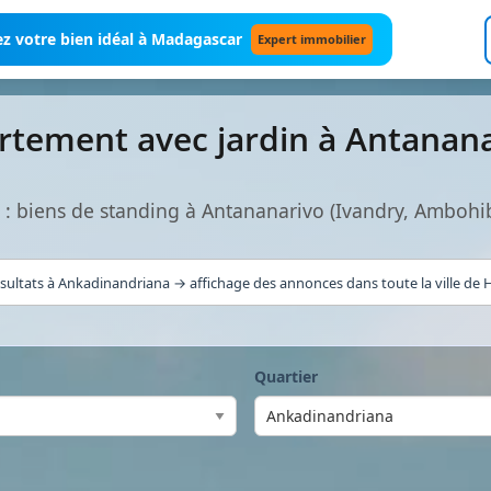
z votre bien idéal à Madagascar
Expert immobilier
rtement avec jardin à Antanan
 : biens de standing à Antananarivo (Ivandry, Ambohi
sultats à Ankadinandriana → affichage des annonces dans toute la ville de H
Quartier