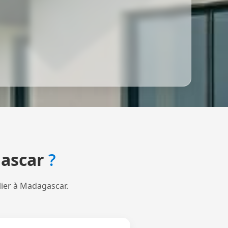
ascar
?
lier à Madagascar.