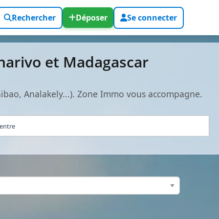
Rechercher
Déposer
Se connecter
narivo et Madagascar
hibao, Analakely...). Zone Immo vous accompagne.
centre