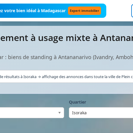
z votre bien idéal à Madagascar
Expert immobilier
tement à usage mixte à Antana
 : biens de standing à Antananarivo (Ivandry, Ambo
e résultats à Isoraka → affichage des annonces dans toute la ville de Plein 
Quartier