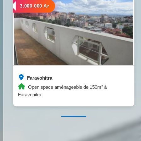
a louer
3.000.000 Ar
Faravohitra
Open space aménageable de 150m² à
Faravohitra.