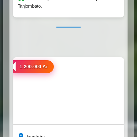
Tanjombato.
a louer
1.200.000 Ar
Iavoloha