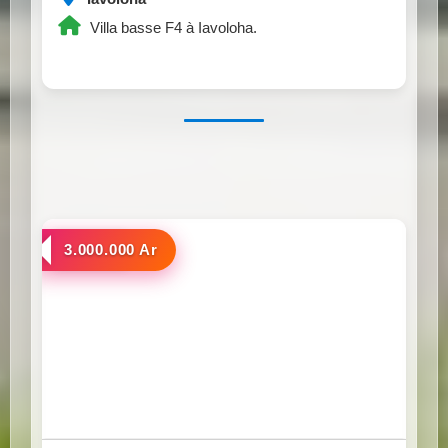
Villa basse F4 à Iavoloha.
a louer
3.000.000 Ar