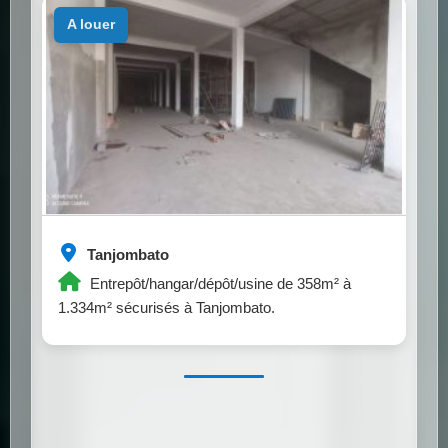
a louer
Tanjombato
Entrepôt/hangar/dépôt/usine de 358m² à
1.334m² sécurisés à Tanjombato.