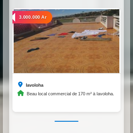
a louer
3.000.000 Ar
Iavoloha
Beau local commercial de 170 m² à Iavoloha.