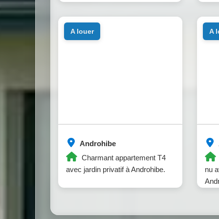
a louer
a 
Androhibe
Charmant appartement T4
avec jardin privatif à Androhibe.
nu a
Andr