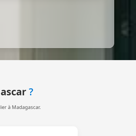
ascar
?
lier à Madagascar.