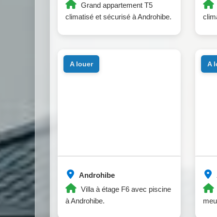
Grand appartement T5
climatisé et sécurisé à Androhibe.
clim
a louer
a 
Androhibe
Villa à étage F6 avec piscine
à Androhibe.
meub