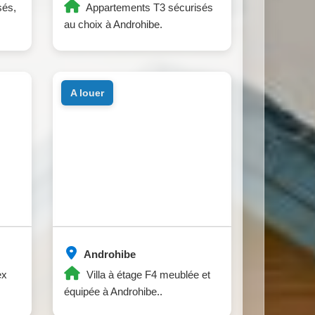
sés,
Appartements T3 sécurisés
au choix à Androhibe.
a louer
Androhibe
ex
Villa à étage F4 meublée et
équipée à Androhibe..