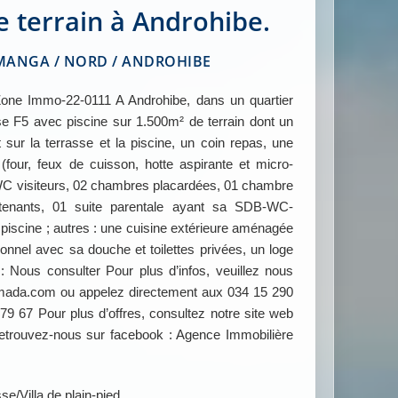
 terrain à Androhibe.
ANGA / NORD / ANDROHIBE
e Immo-22-0111 A Androhibe, dans un quartier
sse F5 avec piscine sur 1.500m² de terrain dont un
sur la terrasse et la piscine, un coin repas, une
(four, feux de cuisson, hotte aspirante et micro-
 WC visiteurs, 02 chambres placardées, 01 chambre
enants, 01 suite parentale ayant sa SDB-WC-
 piscine ; autres : une cuisine extérieure aménagée
nnel avec sa douche et toilettes privées, un loge
 Nous consulter Pour plus d’infos, veuillez nous
ada.com ou appelez directement aux 034 15 290
79 67 Pour plus d’offres, consultez notre site web
ouvez-nous sur facebook : Agence Immobilière
sse/Villa de plain-pied