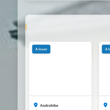
a louer
a 
Androhibe