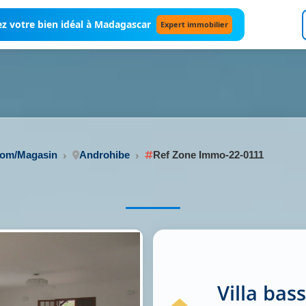
z votre bien idéal à Madagascar
Expert immobilier
oom/Magasin
Androhibe
Ref Zone Immo-22-0111
Villa bas