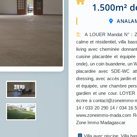
1.500m² de
ANALAM
A LOUER Mandat N° : Zon
calme et résidentiel, villa ba
living avec cheminée donnant 
cuisine placardée et équipée 
onde), un coin buanderie, un
placardée avec SDE-WC att
dressing, avec accès jardin et
et équipée, une chambre perso
gardien et une cour. LOYER :
écrire à contact@zoneimmo-m
14 / 033 20 290 14 / 034 16 5
www.zoneimmo-mada.com Retr
Zone Immo Madagascar
Villa avec piscine, Villa ba