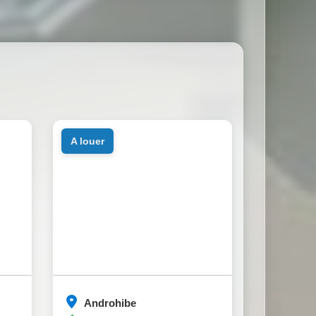
a louer
Androhibe