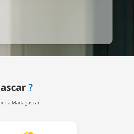
ascar
?
lier à Madagascar.