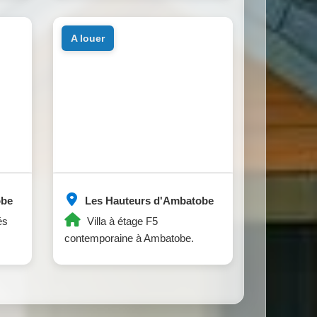
a louer
obe
Les Hauteurs d'Ambatobe
és
Villa à étage F5
contemporaine à Ambatobe.