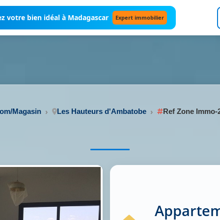
z votre bien idéal à Madagascar
Expert immobilier
oom/Magasin
Les Hauteurs d'Ambatobe
Ref Zone Immo-
Appartem