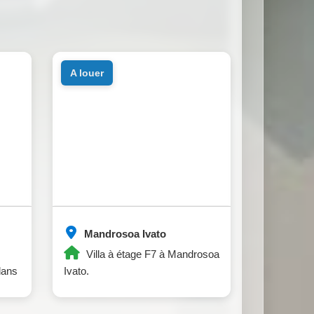
a louer
Mandrosoa Ivato
Villa à étage F7 à Mandrosoa
dans
Ivato.