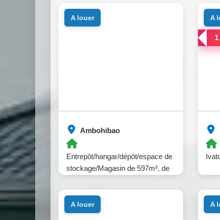
a louer
a 
1
Ambohibao
Entrepôt/hangar/dépôt/espace de
Ivat
stockage/Magasin de 597m², de
630m² et de 874m² à Ambohibao.
a louer
a 