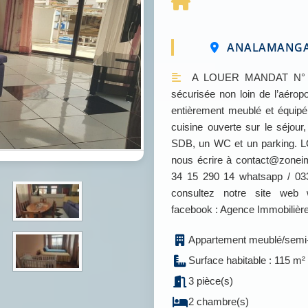
ANALAMANGA 
A LOUER MANDAT N° : Z
sécurisée non loin de l’aérop
entièrement meublé et équip
cuisine ouverte sur le séjou
SDB, un WC et un parking. LO
nous écrire à contact@zone
34 15 290 14 whatsapp / 033
consultez notre site web
facebook : Agence Immobiliè
Appartement meublé/semi
Surface habitable : 115 m²
3 pièce(s)
2 chambre(s)