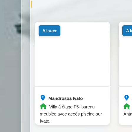
a louer
a 
Mandrosoa Ivato
Villa à étage F5+bureau
meublée avec accès piscine sur
Anta
Ivato.