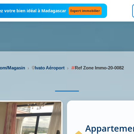
z votre bien idéal à Madagascar
Expert immobilier
oom/Magasin
Ivato Aéroport
Ref Zone Immo-20-0082
Appartemen