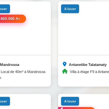
louer
a louer
.600.000 Ar
Mandrosoa
Antanetibe Talatamaty
Local de 40m² à Mandrosoa
Villa à étage F9 à Antane
o.
louer
a louer