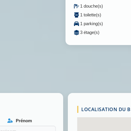
1 douche(s)
1 toilette(s)
1 parking(s)
3 étage(s)
LOCALISATION DU BI
Prénom