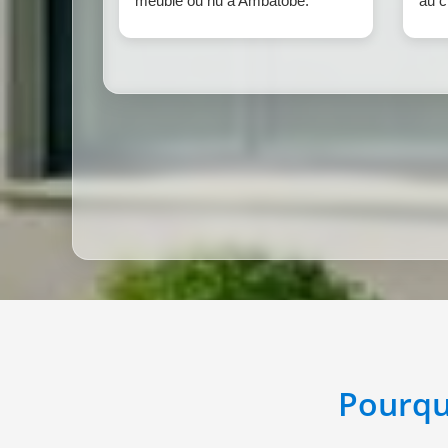
meublé ou nu à Ambatobe.
au c
Pourqu