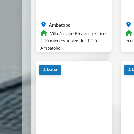
Ambatobe
Villa à étage F5 avec piscine
à 10 minutes à pied du LFT à
min
Ambatobe.
a louer
a 