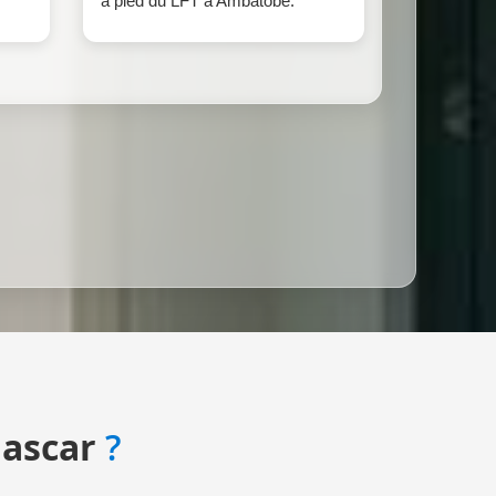
à pied du LFT à Ambatobe.
ascar
?