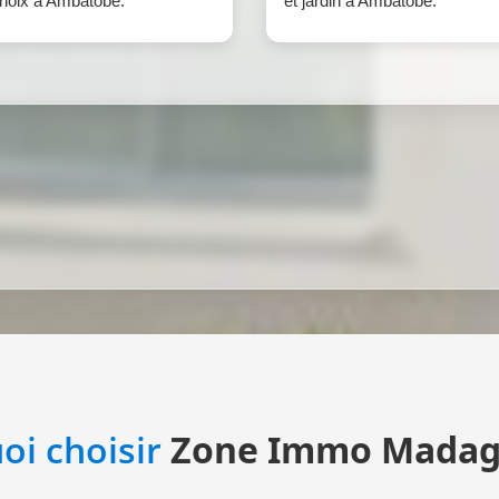
hoix à Ambatobe.
et jardin à Ambatobe.
oi choisir
Zone Immo Madag