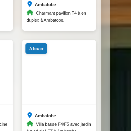
Ambatobe
Charmant pavillon T4 à en
duplex à Ambatobe.
a louer
Ambatobe
cine
Villa basse F4/F5 avec jardin