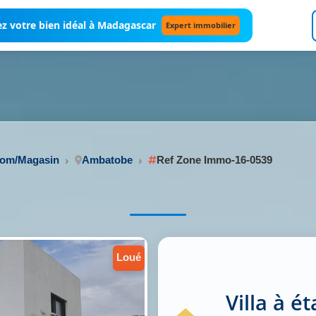
z votre bien idéal à Madagascar
Expert immobilier
oom/Magasin
Ambatobe
Ref Zone Immo-16-0539
loué
Villa à é