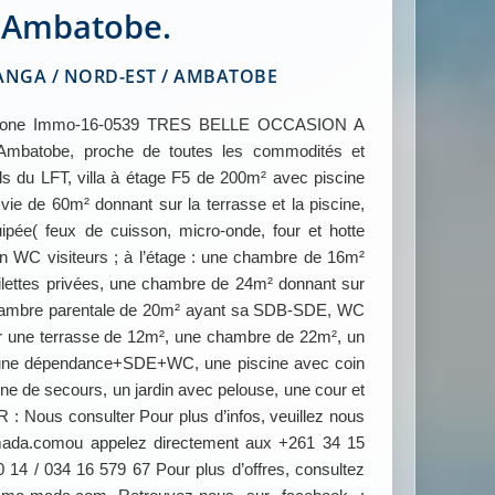
Ambatobe.
GA / NORD-EST / AMBATOBE
one Immo-16-0539 TRES BELLE OCCASION A
batobe, proche de toutes les commodités et
s du LFT, villa à étage F5 de 200m² avec piscine
ie de 60m² donnant sur la terrasse et la piscine,
ipée( feux de cuisson, micro-onde, four et hotte
un WC visiteurs ; à l’étage : une chambre de 16m²
oilettes privées, une chambre de 24m² donnant sur
hambre parentale de 20m² ayant sa SDB-SDE, WC
ur une terrasse de 12m², une chambre de 22m², un
une dépendance+SDE+WC, une piscine avec coin
ne de secours, un jardin avec pelouse, une cour et
 : Nous consulter Pour plus d’infos, veuillez nous
ada.comou appelez directement aux +261 34 15
 14 / 034 16 579 67 Pour plus d’offres, consultez