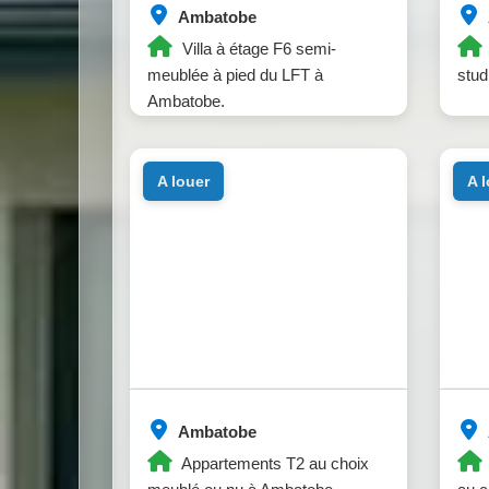
Ambatobe
Villa à étage F6 semi-
meublée à pied du LFT à
stud
Ambatobe.
a louer
a 
Ambatobe
Appartements T2 au choix