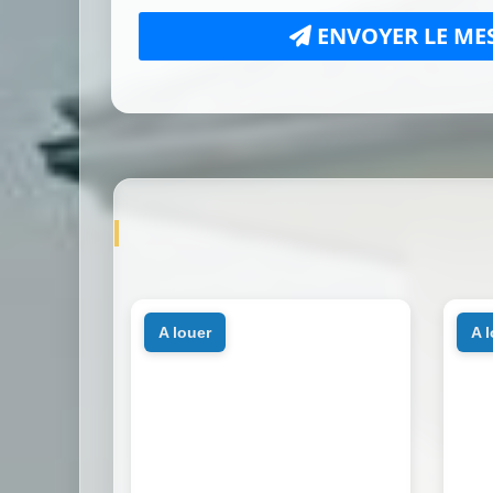
ENVOYER LE ME
a louer
a 