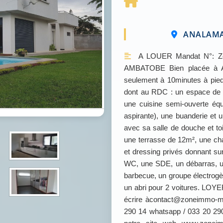
ANALAMAN
A LOUER Mandat N°: Z
AMBATOBE Bien placée à Am
seulement à 10minutes à pied
dont au RDC : un espace de v
une cuisine semi-ouverte équ
aspirante), une buanderie et 
avec sa salle de douche et t
une terrasse de 12m², une c
et dressing privés donnant s
WC, une SDE, un débarras, 
barbecue, un groupe électrogè
un abri pour 2 voitures. LOYER
écrire àcontact@zoneimmo-m
290 14 whatsapp / 033 20 290