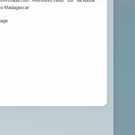
mmo-mada.com Retrouvez-nous sur facebook :
mo Madagascar
étage