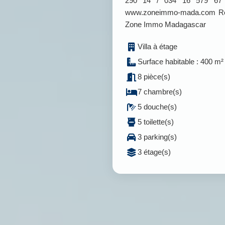
290 14 / 034 16 579 67 Po
www.zoneimmo-mada.com Retr
Zone Immo Madagascar
Villa à étage
Surface habitable : 400 m²
8 pièce(s)
7 chambre(s)
5 douche(s)
5 toilette(s)
3 parking(s)
3 étage(s)