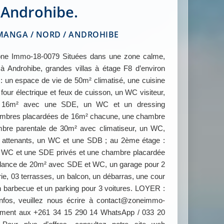
Androhibe.
ANGA / NORD / ANDROHIBE
e Immo-18-0079 Situées dans une zone calme,
s à Androhibe, grandes villas à étage F8 d’environ
 un espace de vie de 50m² climatisé, une cuisine
four électrique et feux de cuisson, un WC visiteur,
e 16m² avec une SDE, un WC et un dressing
chambres placardées de 16m² chacune, une chambre
bre parentale de 30m² avec climatiseur, un WC,
attenants, un WC et une SDB ; au 2ème étage :
WC et une SDE privés et une chambre placardée
ndance de 20m² avec SDE et WC, un garage pour 2
rie, 03 terrasses, un balcon, un débarras, une cour
n barbecue et un parking pour 3 voitures. LOYER :
infos, veuillez nous écrire à contact@zoneimmo-
ement aux +261 34 15 290 14 WhatsApp / 033 20