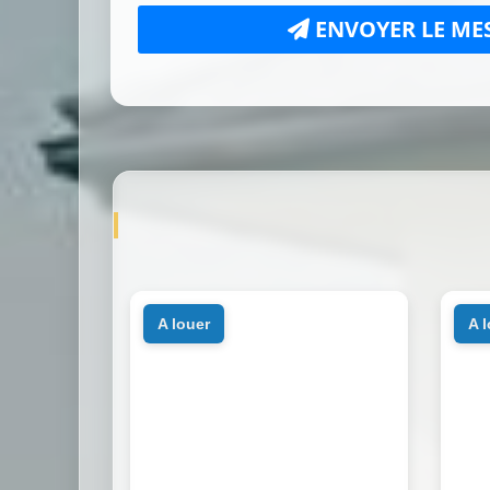
ENVOYER LE ME
a louer
a 