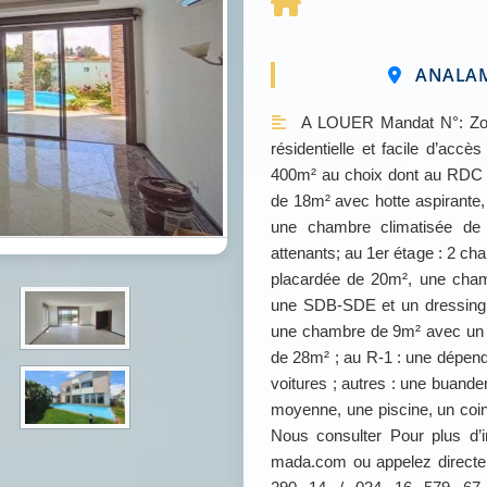
ANALAM
A LOUER Mandat N°: Zon
résidentielle et facile d’accè
400m² au choix dont au RDC :
de 18m² avec hotte aspirante, 
une chambre climatisée d
attenants; au 1er étage : 2 
placardée de 20m², une cham
une SDB-SDE et un dressing 
une chambre de 9m² avec un 
de 28m² ; au R-1 : une dépe
voitures ; autres : une buande
moyenne, une piscine, un coi
Nous consulter Pour plus d’
mada.com ou appelez direct