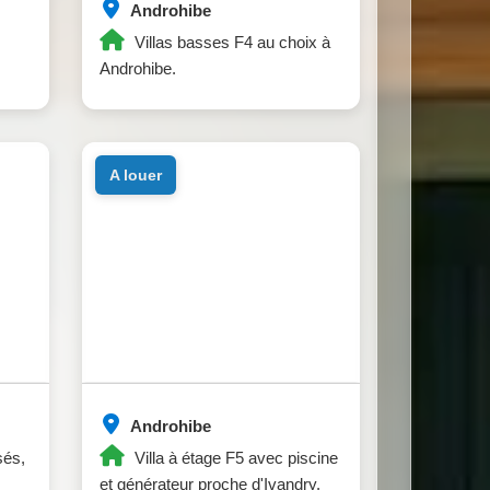
Androhibe
Villas basses F4 au choix à
Androhibe.
a louer
Androhibe
sés,
Villa à étage F5 avec piscine
et générateur proche d'Ivandry.