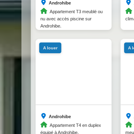
Androhibe
Appartement T3 meublé ou
nu avec accès piscine sur
clim
Androhibe.
a louer
a 
Androhibe
Appartement T4 en duplex
équipé à Androhibe.
meub