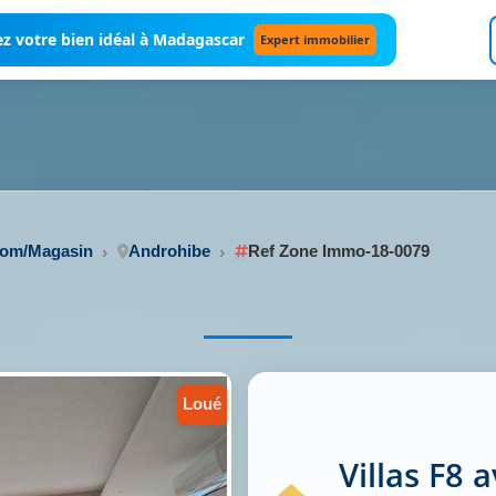
z votre bien idéal à Madagascar
Expert immobilier
oom/Magasin
Androhibe
Ref Zone Immo-18-0079
loué
Villas F8 