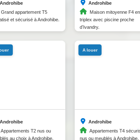
Androhibe
Androhibe
Grand appartement T5
Maison mitoyenne F4 en
atisé et sécurisé à Androhibe.
triplex avec piscine proche
d'Ivandry.
louer
a louer
Androhibe
Androhibe
Appartements T2 nus ou
Appartements T4 sécuri
lés au choix à Androhibe.
nus ou meublés à Androhibe.